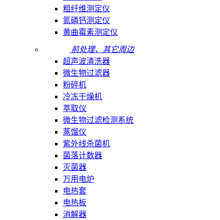
粗纤维测定仪
氮磷钙测定仪
黄曲霉素测定仪
前处理、其它周边
超声波清洗器
微生物过滤器
粉碎机
冷冻干燥机
萃取仪
微生物过滤检测系统
蒸馏仪
紫外线杀菌机
菌落计数器
灭菌器
万用电炉
电热套
电热板
消解器