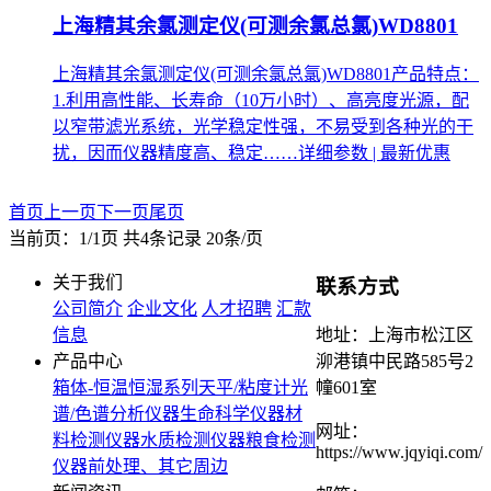
上海精其余氯测定仪(可测余氯总氯)WD8801
上海精其余氯测定仪(可测余氯总氯)WD8801产品特点：
1.利用高性能、长寿命（10万小时）、高亮度光源，配
以窄带滤光系统，光学稳定性强，不易受到各种光的干
扰，因而仪器精度高、稳定……
详细参数 | 最新优惠
首页
上一页
下一页
尾页
当前页：1/1页 共4条记录 20条/页
关于我们
联系方式
公司简介
企业文化
人才招聘
汇款
信息
地址：上海市松江区
产品中心
泖港镇中民路585号2
箱体-恒温恒湿系列
天平/粘度计
光
幢601室
谱/色谱分析仪器
生命科学仪器
材
网址：
料检测仪器
水质检测仪器
粮食检测
https://www.jqyiqi.com/
仪器
前处理、其它周边