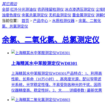
其它周边
全部
红外分光测油仪
农药残留检测仪
冰点渗透压测定仪
尘埃
浊度色度仪
余氯总氯测定仪
无机盐测定仪
重金属测定仪
消解
当前位置：
首页
>
产品中心
>
水质检测仪器
>
余氯、二氧化
氯、总氯测定仪
余氯、二氧化氯、总氯测定仪
上海精其水中苯胺测定仪WD8301
上海精其水中苯胺测定仪WD8301产品特点：1、利用高
性能、长寿命（10万小时）、高亮度光源，配以窄带滤
光系统，光学稳定性强，不易受到各种光的干扰，因而
仪器精度高、稳定性好。2、大……
详细参数 | 最新优惠