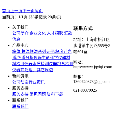
首页
上一页
下一页
尾页
当前页：1/1页 共8条记录 20条/页
关于我们
联系方式
公司简介
企业文化
人才招聘
汇款
信息
地址：上海市松江区
产品中心
泖港镇中民路585号2
箱体-恒温恒湿系列
天平/粘度计
光
幢601室
谱/色谱分析仪器
生命科学仪器
材
网址：
料检测仪器
水质检测仪器
粮食检测
https://www.jqyiqi.com/
仪器
前处理、其它周边
新闻资讯
邮箱：
1369749373@qq.com
公司动态
行业资讯
服务支持
021-80370025
服务支持
常见问题
资料下载
联系我们
联系我们