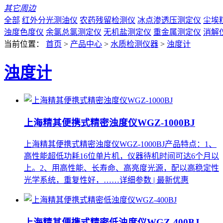
其它周边
全部
红外分光测油仪
农药残留检测仪
冰点渗透压测定仪
尘埃
浊度色度仪
余氯总氯测定仪
无机盐测定仪
重金属测定仪
消解
当前位置：
首页
>
产品中心
>
水质检测仪器
>
浊度计
浊度计
上海精其便携式精密浊度仪WGZ-1000BJ
上海精其便携式精密浊度仪WGZ-1000BJ产品特点：1、
高性能超低功耗16位单片机，仪器待机时间可达6个月以
上。2、用高性能、长寿命、高亮度光源，配以高稳定性
光学系统，重复性好，……
详细参数 | 最新优惠
上海精其便携式精密低浊度仪WGZ-400BJ