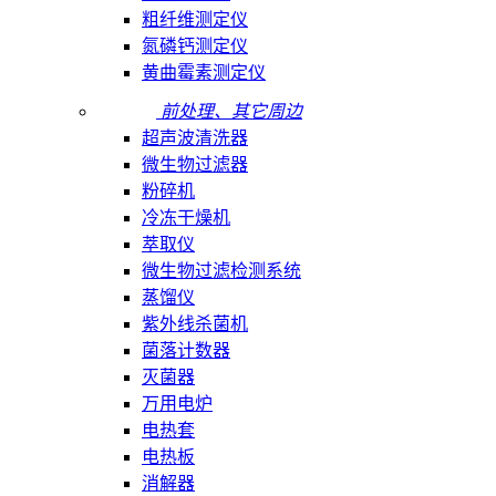
粗纤维测定仪
氮磷钙测定仪
黄曲霉素测定仪
前处理、其它周边
超声波清洗器
微生物过滤器
粉碎机
冷冻干燥机
萃取仪
微生物过滤检测系统
蒸馏仪
紫外线杀菌机
菌落计数器
灭菌器
万用电炉
电热套
电热板
消解器