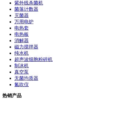
紫外线杀菌机
菌落计数器
灭菌器
万用电炉
电热套
电热板
消解器
磁力搅拌器
纯水机
超声波细胞粉碎机
制冰机
真空泵
无菌均质器
氮吹仪
热销产品