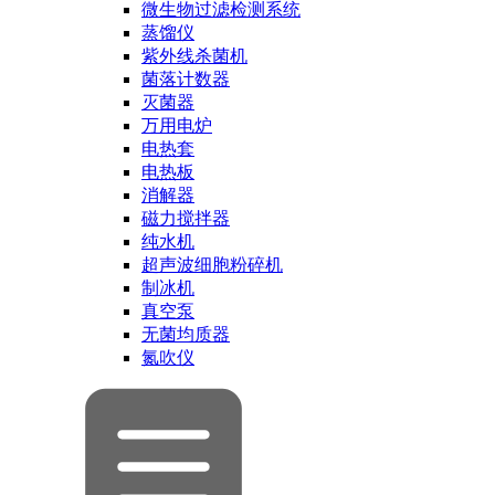
微生物过滤检测系统
蒸馏仪
紫外线杀菌机
菌落计数器
灭菌器
万用电炉
电热套
电热板
消解器
磁力搅拌器
纯水机
超声波细胞粉碎机
制冰机
真空泵
无菌均质器
氮吹仪