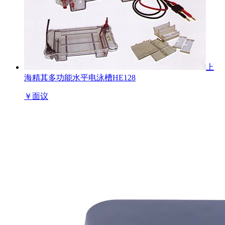
上
海精其多功能水平电泳槽HE128
￥
面议