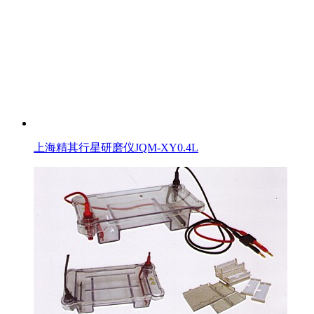
上海精其行星研磨仪JQM-XY0.4L