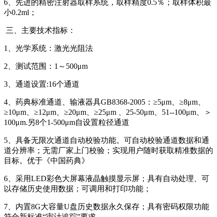
6、先进的精密注射器取样系统，取样精度0.5％；取样体积最
小0.2ml；
三、主要技术指标：
1、光学系统：激光光阻法
2、测试范围：1～500μm
3、通道设置:16个通道
4、药典标准通道、输液器具GB8368-2005：≥5μm、≥8μm、
≥10μm、≥12μm、≥20μm、≥25μm 、25-50μm、51--100μm、＞
100μm.另8个1-500μm自设置粒径通道
5、具备无限次通道自动校验功能。可自动校验通道数据和通
道分辨率；无需厂家上门校验；实现用户随时获取精准数据的
目标。优于《中国药典》
6、采用LED彩色大屏幕液晶触摸显示屏；具有自动处理、可
以存储历史使用数据；可调用和打印功能；
7、内置8G大容量U盘历史数据永久保存；具有密码权限功能
符合新标准“审计追踪”要求