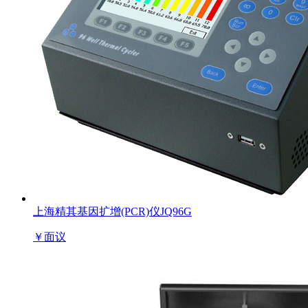
上海精其基因扩增(PCR)仪JQ96G
￥
面议