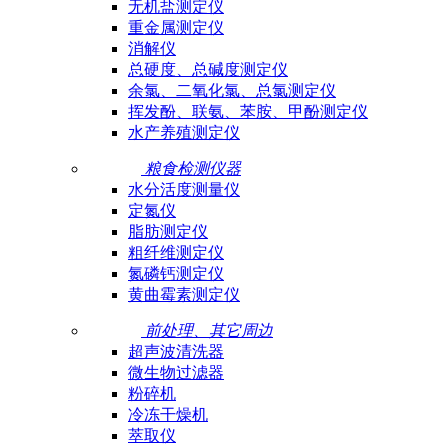
无机盐测定仪
重金属测定仪
消解仪
总硬度、总碱度测定仪
余氯、二氧化氯、总氯测定仪
挥发酚、联氨、苯胺、甲酚测定仪
水产养殖测定仪
粮食检测仪器
水分活度测量仪
定氮仪
脂肪测定仪
粗纤维测定仪
氮磷钙测定仪
黄曲霉素测定仪
前处理、其它周边
超声波清洗器
微生物过滤器
粉碎机
冷冻干燥机
萃取仪