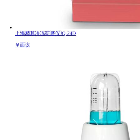
上海精其冷冻研磨仪JQ-24D
￥
面议