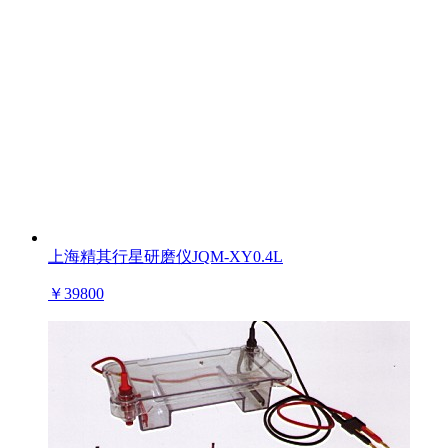
上海精其行星研磨仪JQM-XY0.4L
￥
39800