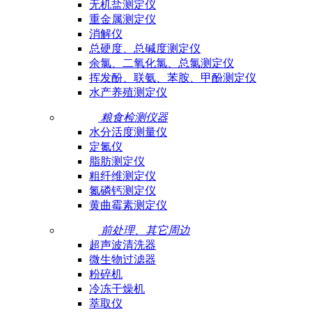
无机盐测定仪
重金属测定仪
消解仪
总硬度、总碱度测定仪
余氯、二氧化氯、总氯测定仪
挥发酚、联氨、苯胺、甲酚测定仪
水产养殖测定仪
粮食检测仪器
水分活度测量仪
定氮仪
脂肪测定仪
粗纤维测定仪
氮磷钙测定仪
黄曲霉素测定仪
前处理、其它周边
超声波清洗器
微生物过滤器
粉碎机
冷冻干燥机
萃取仪