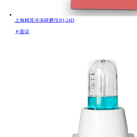
上海精其冷冻研磨仪JQ-24D
￥
面议