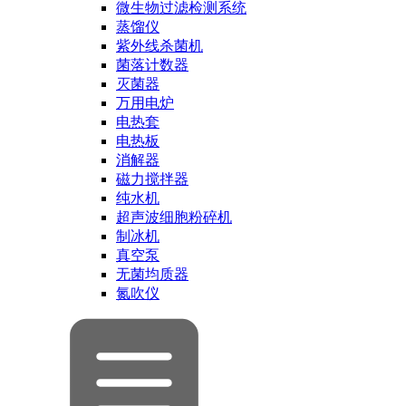
微生物过滤检测系统
蒸馏仪
紫外线杀菌机
菌落计数器
灭菌器
万用电炉
电热套
电热板
消解器
磁力搅拌器
纯水机
超声波细胞粉碎机
制冰机
真空泵
无菌均质器
氮吹仪