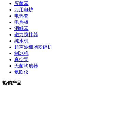
灭菌器
万用电炉
电热套
电热板
消解器
磁力搅拌器
纯水机
超声波细胞粉碎机
制冰机
真空泵
无菌均质器
氮吹仪
热销产品