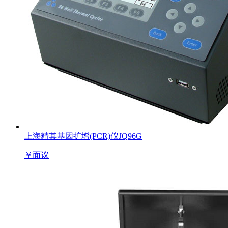
上海精其基因扩增(PCR)仪JQ96G
￥
面议