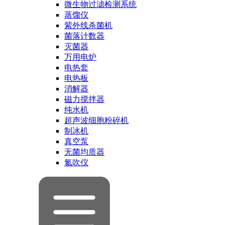
微生物过滤检测系统
蒸馏仪
紫外线杀菌机
菌落计数器
灭菌器
万用电炉
电热套
电热板
消解器
磁力搅拌器
纯水机
超声波细胞粉碎机
制冰机
真空泵
无菌均质器
氮吹仪