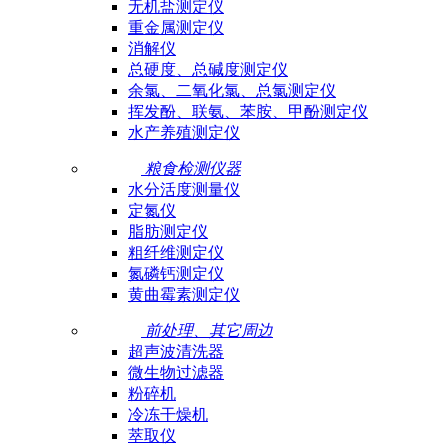
无机盐测定仪
重金属测定仪
消解仪
总硬度、总碱度测定仪
余氯、二氧化氯、总氯测定仪
挥发酚、联氨、苯胺、甲酚测定仪
水产养殖测定仪
粮食检测仪器
水分活度测量仪
定氮仪
脂肪测定仪
粗纤维测定仪
氮磷钙测定仪
黄曲霉素测定仪
前处理、其它周边
超声波清洗器
微生物过滤器
粉碎机
冷冻干燥机
萃取仪