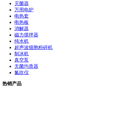
灭菌器
万用电炉
电热套
电热板
消解器
磁力搅拌器
纯水机
超声波细胞粉碎机
制冰机
真空泵
无菌均质器
氮吹仪
热销产品