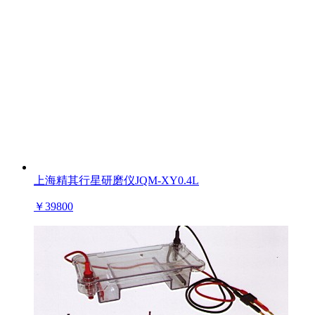
上海精其行星研磨仪JQM-XY0.4L
￥
39800