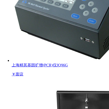
上海精其基因扩增(PCR)仪JQ96G
￥
面议