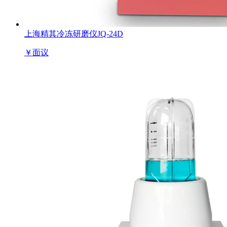
上海精其冷冻研磨仪JQ-24D
￥
面议