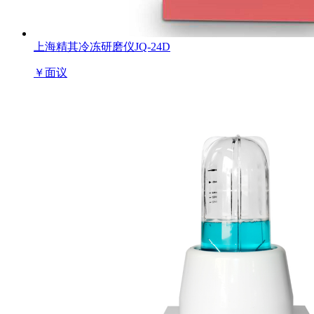
上海精其冷冻研磨仪JQ-24D
￥
面议