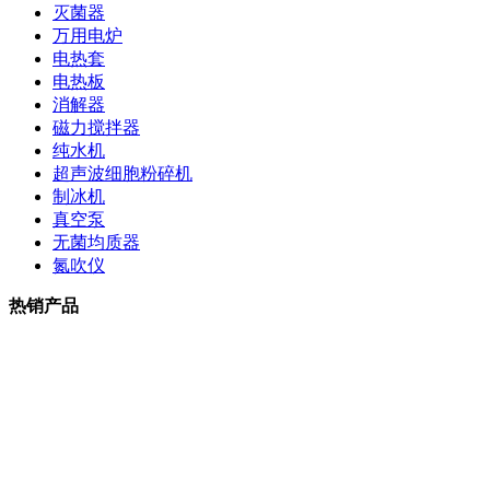
灭菌器
万用电炉
电热套
电热板
消解器
磁力搅拌器
纯水机
超声波细胞粉碎机
制冰机
真空泵
无菌均质器
氮吹仪
热销产品