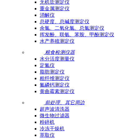
无机盐测定仪
重金属测定仪
消解仪
总硬度、总碱度测定仪
余氯、二氧化氯、总氯测定仪
挥发酚、联氨、苯胺、甲酚测定仪
水产养殖测定仪
粮食检测仪器
水分活度测量仪
定氮仪
脂肪测定仪
粗纤维测定仪
氮磷钙测定仪
黄曲霉素测定仪
前处理、其它周边
超声波清洗器
微生物过滤器
粉碎机
冷冻干燥机
萃取仪