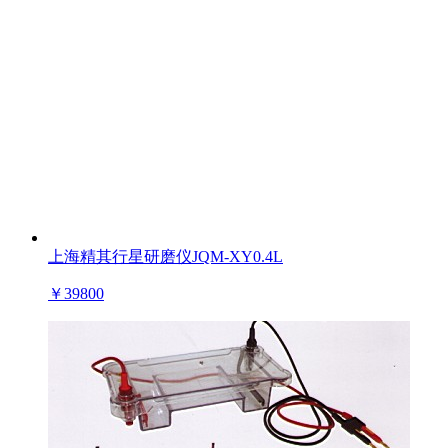
上海精其行星研磨仪JQM-XY0.4L
￥
39800