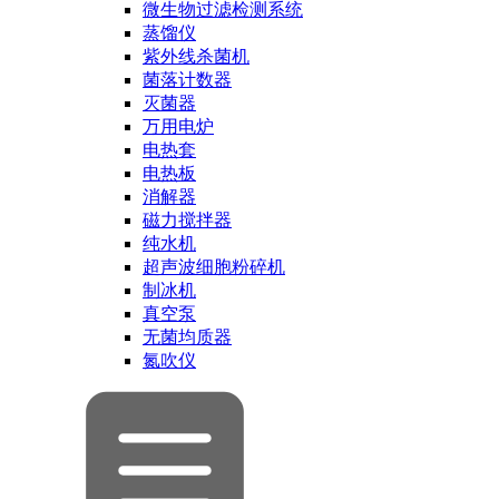
微生物过滤检测系统
蒸馏仪
紫外线杀菌机
菌落计数器
灭菌器
万用电炉
电热套
电热板
消解器
磁力搅拌器
纯水机
超声波细胞粉碎机
制冰机
真空泵
无菌均质器
氮吹仪