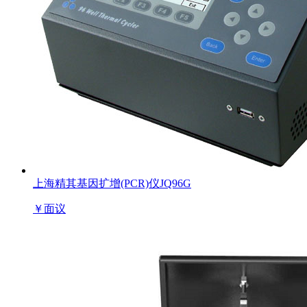
上海精其基因扩增(PCR)仪JQ96G
￥
面议