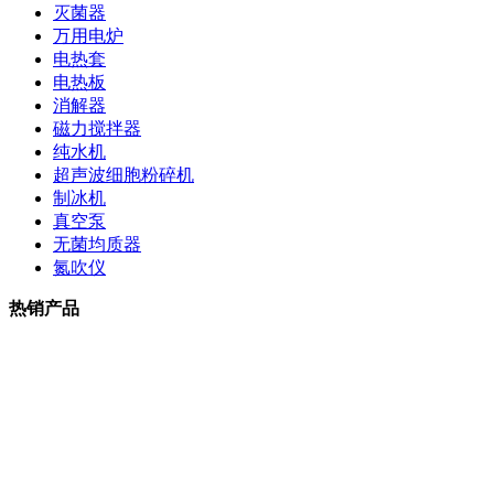
灭菌器
万用电炉
电热套
电热板
消解器
磁力搅拌器
纯水机
超声波细胞粉碎机
制冰机
真空泵
无菌均质器
氮吹仪
热销产品