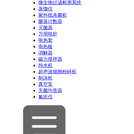
微生物过滤检测系统
蒸馏仪
紫外线杀菌机
菌落计数器
灭菌器
万用电炉
电热套
电热板
消解器
磁力搅拌器
纯水机
超声波细胞粉碎机
制冰机
真空泵
无菌均质器
氮吹仪