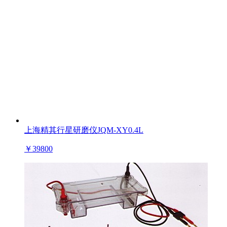
上海精其行星研磨仪JQM-XY0.4L
￥
39800