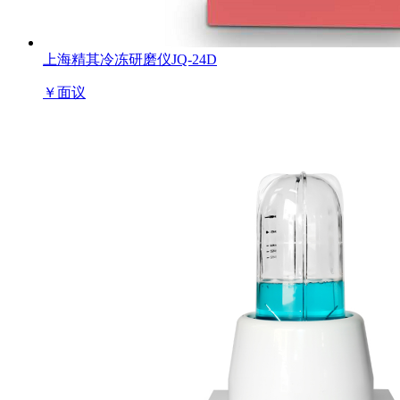
上海精其冷冻研磨仪JQ-24D
￥
面议