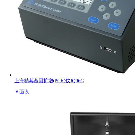
上海精其基因扩增(PCR)仪JQ96G
￥
面议