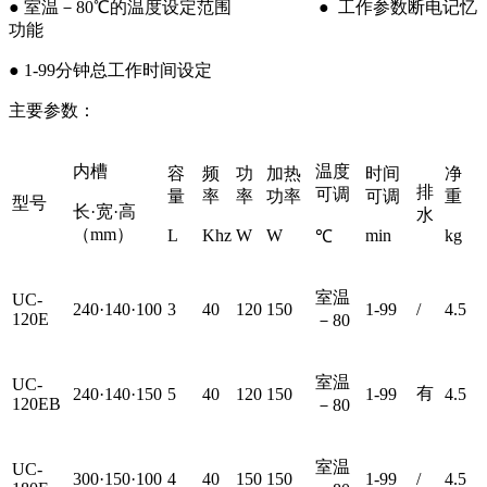
● 室温－80℃的温度设定范围 ● 工作参数断电记忆
功能
● 1-99分钟总工作时间设定
主要参数：
内槽
温度
容
频
功
加热
时间
净
排
可调
量
率
率
功率
可调
重
型号
长·宽·高
水
（mm）
L
Khz
W
W
min
kg
℃
室温
UC-
240·140·100
3
40
120
150
1-99
/
4.5
120E
－80
室温
UC-
有
240·140·150
5
40
120
150
1-99
4.5
120EB
－80
室温
UC-
300·150·100
4
40
150
150
1-99
/
4.5