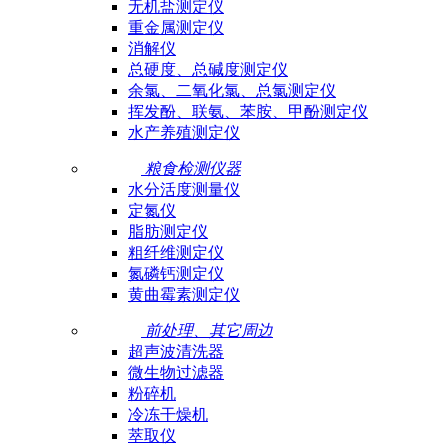
无机盐测定仪
重金属测定仪
消解仪
总硬度、总碱度测定仪
余氯、二氧化氯、总氯测定仪
挥发酚、联氨、苯胺、甲酚测定仪
水产养殖测定仪
粮食检测仪器
水分活度测量仪
定氮仪
脂肪测定仪
粗纤维测定仪
氮磷钙测定仪
黄曲霉素测定仪
前处理、其它周边
超声波清洗器
微生物过滤器
粉碎机
冷冻干燥机
萃取仪