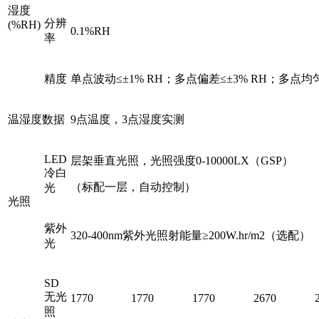
湿度
分辨
(%RH)
0.1%RH
率
精度
单点波动≤±1% RH；多点偏差≤±3% RH；多点均
温湿度数据
9点温度，3点湿度实测
LED
层架垂直光照，光照强度0-10000LX（GSP）
冷白
（标配一层，自动控制）
光
光照
紫外
320-400nm紫外光照射能量≥200W.hr/m2（选配）
光
SD
无光
1770
1770
1770
2670
照