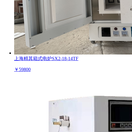
上海精其箱式电炉SX2-18-14TF
￥
59800