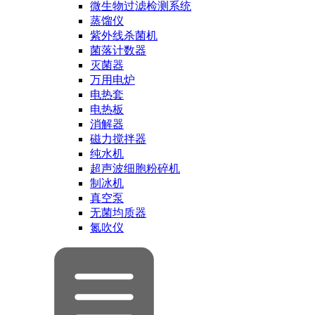
微生物过滤检测系统
蒸馏仪
紫外线杀菌机
菌落计数器
灭菌器
万用电炉
电热套
电热板
消解器
磁力搅拌器
纯水机
超声波细胞粉碎机
制冰机
真空泵
无菌均质器
氮吹仪