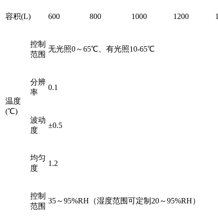
容积(L)
600
800
1000
1200
控制
无光照0～65℃、有光照10-65℃
范围
分辨
0.1
率
温度
(℃)
波动
±0.5
度
均匀
1.2
度
控制
35～95%RH（湿度范围可定制20～95%RH）
范围