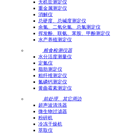
无机盐测定仪
重金属测定仪
消解仪
总硬度、总碱度测定仪
余氯、二氧化氯、总氯测定仪
挥发酚、联氨、苯胺、甲酚测定仪
水产养殖测定仪
粮食检测仪器
水分活度测量仪
定氮仪
脂肪测定仪
粗纤维测定仪
氮磷钙测定仪
黄曲霉素测定仪
前处理、其它周边
超声波清洗器
微生物过滤器
粉碎机
冷冻干燥机
萃取仪