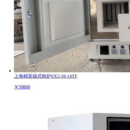
上海精其箱式电炉SX2-18-14TF
￥
59800