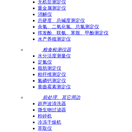
无机盐测定仪
重金属测定仪
消解仪
总硬度、总碱度测定仪
余氯、二氧化氯、总氯测定仪
挥发酚、联氨、苯胺、甲酚测定仪
水产养殖测定仪
粮食检测仪器
水分活度测量仪
定氮仪
脂肪测定仪
粗纤维测定仪
氮磷钙测定仪
黄曲霉素测定仪
前处理、其它周边
超声波清洗器
微生物过滤器
粉碎机
冷冻干燥机
萃取仪