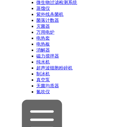
微生物过滤检测系统
蒸馏仪
紫外线杀菌机
菌落计数器
灭菌器
万用电炉
电热套
电热板
消解器
磁力搅拌器
纯水机
超声波细胞粉碎机
制冰机
真空泵
无菌均质器
氮吹仪