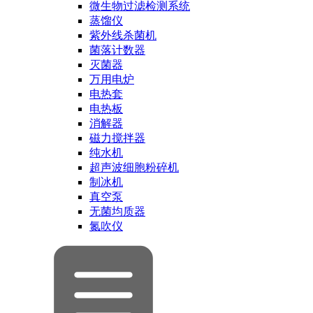
微生物过滤检测系统
蒸馏仪
紫外线杀菌机
菌落计数器
灭菌器
万用电炉
电热套
电热板
消解器
磁力搅拌器
纯水机
超声波细胞粉碎机
制冰机
真空泵
无菌均质器
氮吹仪