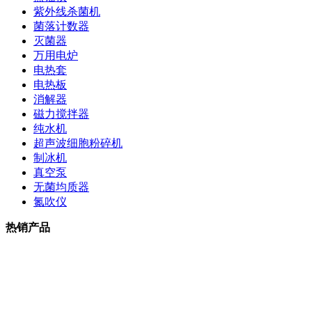
紫外线杀菌机
菌落计数器
灭菌器
万用电炉
电热套
电热板
消解器
磁力搅拌器
纯水机
超声波细胞粉碎机
制冰机
真空泵
无菌均质器
氮吹仪
热销产品