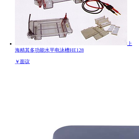
上
海精其多功能水平电泳槽HE128
￥
面议