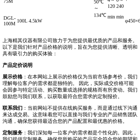
75M
50℃
120
240
～
134℃
min
min
DGL-
100L
4.5kW
φ450×
100M
上海精其仪器有限公司致力于为您提供最优质的产品和服务。
以下是我们针对产品价格的说明，旨在为您提供清晰、透明和
具有吸引力的购买体验：
产品定价说明
展示价格
：在本网站上展示的价格仅为当前市场参考价，我们
理解每位客户的需求都是独特的。 因此，实际成交价格可能
会因参与特定活动、购买数量或选择的规格而有所变动。我们
鼓励您与我们联系，以获取最符合您需求的定制报价。
联系我们
：当前网站不提供在线购买服务，而是通过线下沟通
来达成交易。这意味着您可以直接与我们专业的产品销售团队
沟通，确保您获得最适合您的产品配置和最优惠的价格。
定制服务
：我们深知每一位客户的需求都是个性化的。因此，
我们提供定制服务，确保您所购买的产品完全符合您的期望和