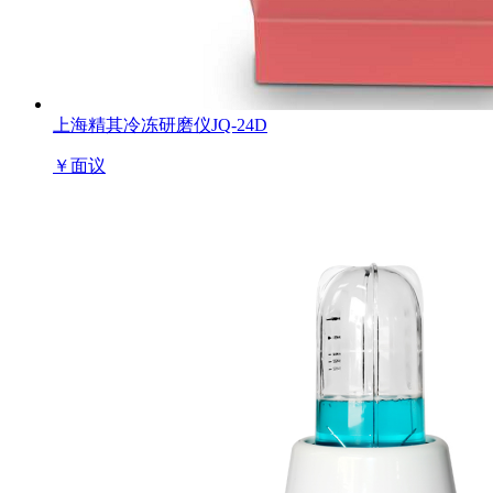
上海精其冷冻研磨仪JQ-24D
￥
面议