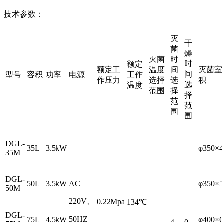
技术参数：
灭
干
菌
燥
灭菌
时
时
额定
额定工
温度
间
灭菌室
间
型号
容积
功率
电源
工作
作压力
选择
选
积
选
温度
范围
择
择
范
范
围
围
DGL-
35L
3.5kW
φ350×
35M
DGL-
50L
3.5kW
AC
φ350×
50M
220V、
0.22Mpa
134℃
DGL-
50HZ
75L
4.5kW
φ400×
4～
0～