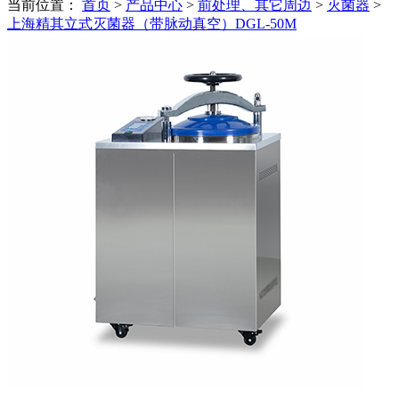
当前位置：
首页
>
产品中心
>
前处理、其它周边
>
灭菌器
>
上海精其立式灭菌器（带脉动真空）DGL-50M