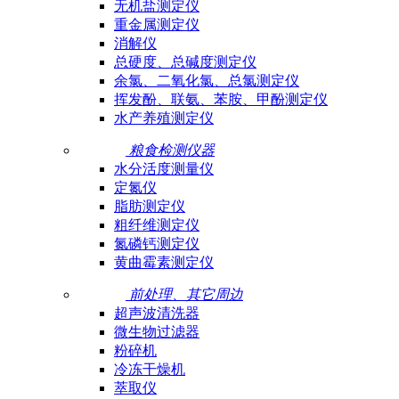
无机盐测定仪
重金属测定仪
消解仪
总硬度、总碱度测定仪
余氯、二氧化氯、总氯测定仪
挥发酚、联氨、苯胺、甲酚测定仪
水产养殖测定仪
粮食检测仪器
水分活度测量仪
定氮仪
脂肪测定仪
粗纤维测定仪
氮磷钙测定仪
黄曲霉素测定仪
前处理、其它周边
超声波清洗器
微生物过滤器
粉碎机
冷冻干燥机
萃取仪