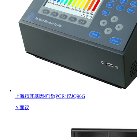
上海精其基因扩增(PCR)仪JQ96G
￥
面议