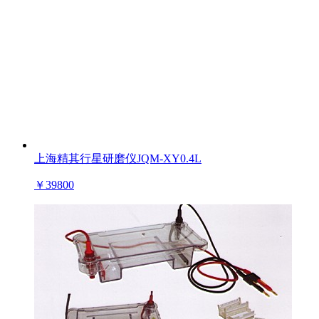
上海精其行星研磨仪JQM-XY0.4L
￥
39800