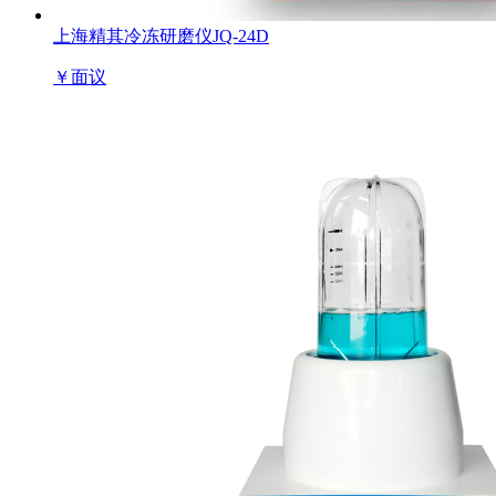
上海精其冷冻研磨仪JQ-24D
￥
面议