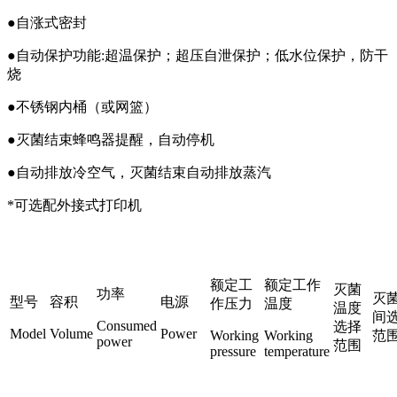
●自涨式密封
●自动保护功能:超温保护；超压自泄保护；低水位保护，防干
烧
●不锈钢内桶（或网篮）
●灭菌结束蜂鸣器提醒，自动停机
●自动排放冷空气，灭菌结束自动排放蒸汽
*可选配外接式打印机
额定工
额定工作
灭菌
功率
灭
型号
容积
电源
作压力
温度
温度
间
Consumed
选择
Model
Volume
Power
Working
Working
范
power
范围
pressure
temperature