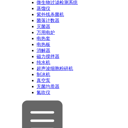
微生物过滤检测系统
蒸馏仪
紫外线杀菌机
菌落计数器
灭菌器
万用电炉
电热套
电热板
消解器
磁力搅拌器
纯水机
超声波细胞粉碎机
制冰机
真空泵
无菌均质器
氮吹仪