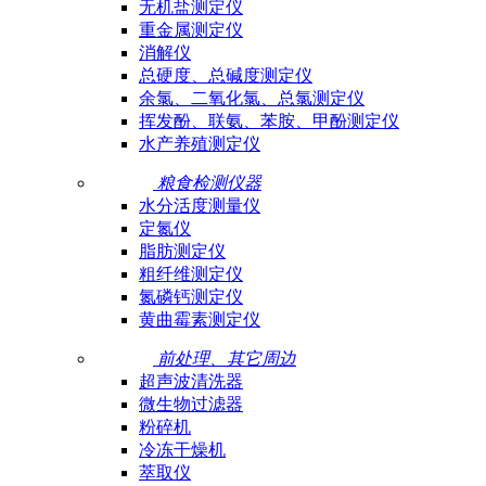
无机盐测定仪
重金属测定仪
消解仪
总硬度、总碱度测定仪
余氯、二氧化氯、总氯测定仪
挥发酚、联氨、苯胺、甲酚测定仪
水产养殖测定仪
粮食检测仪器
水分活度测量仪
定氮仪
脂肪测定仪
粗纤维测定仪
氮磷钙测定仪
黄曲霉素测定仪
前处理、其它周边
超声波清洗器
微生物过滤器
粉碎机
冷冻干燥机
萃取仪