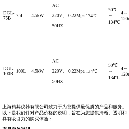
AC
50℃
DGL-
4～
75L
4.5kW
220V、
0.22Mpa
～
134℃
75B
120
134℃
50HZ
AC
50℃
DGL-
4～
100L
4.5kW
220V、
0.22Mpa
～
134℃
100B
120
134℃
50HZ
上海精其仪器有限公司致力于为您提供最优质的产品和服务。
以下是我们针对产品价格的说明，旨在为您提供清晰、透明和
具有吸引力的购买体验：