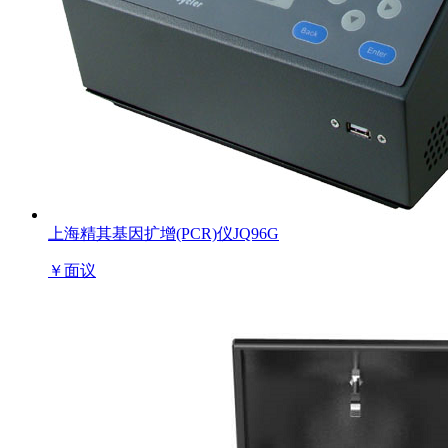
上海精其基因扩增(PCR)仪JQ96G
￥
面议