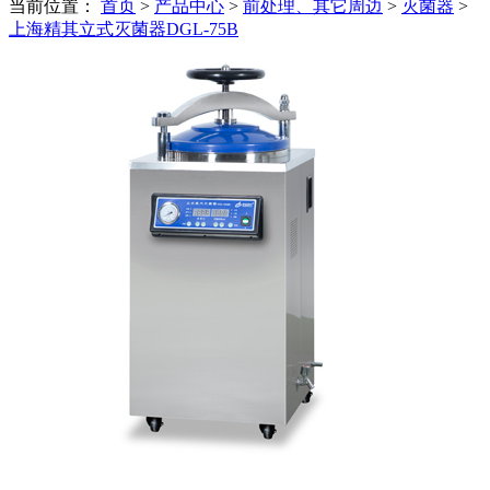
当前位置：
首页
>
产品中心
>
前处理、其它周边
>
灭菌器
>
上海精其立式灭菌器DGL-75B