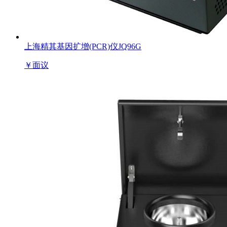
上海精其基因扩增(PCR)仪JQ96G
￥
面议