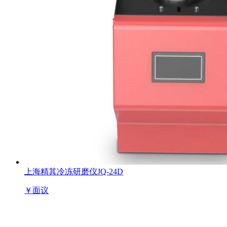
上海精其冷冻研磨仪JQ-24D
￥
面议