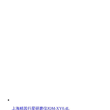
上海精其行星研磨仪JQM-XY0.4L