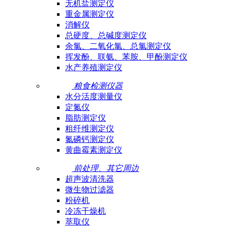
无机盐测定仪
重金属测定仪
消解仪
总硬度、总碱度测定仪
余氯、二氧化氯、总氯测定仪
挥发酚、联氨、苯胺、甲酚测定仪
水产养殖测定仪
粮食检测仪器
水分活度测量仪
定氮仪
脂肪测定仪
粗纤维测定仪
氮磷钙测定仪
黄曲霉素测定仪
前处理、其它周边
超声波清洗器
微生物过滤器
粉碎机
冷冻干燥机
萃取仪