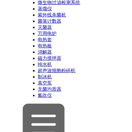
微生物过滤检测系统
蒸馏仪
紫外线杀菌机
菌落计数器
灭菌器
万用电炉
电热套
电热板
消解器
磁力搅拌器
纯水机
超声波细胞粉碎机
制冰机
真空泵
无菌均质器
氮吹仪