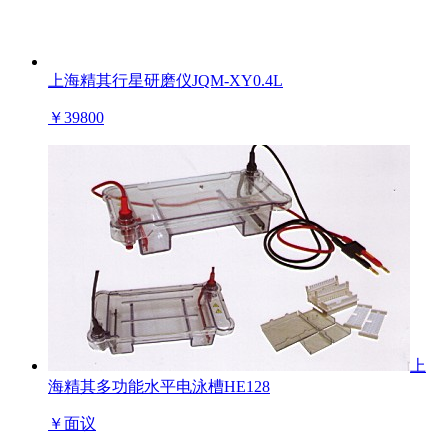
上海精其行星研磨仪JQM-XY0.4L
￥
39800
上
海精其多功能水平电泳槽HE128
￥
面议