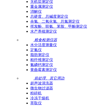
无机盐测定仪
重金属测定仪
消解仪
总硬度、总碱度测定仪
余氯、二氧化氯、总氯测定仪
挥发酚、联氨、苯胺、甲酚测定仪
水产养殖测定仪
粮食检测仪器
水分活度测量仪
定氮仪
脂肪测定仪
粗纤维测定仪
氮磷钙测定仪
黄曲霉素测定仪
前处理、其它周边
超声波清洗器
微生物过滤器
粉碎机
冷冻干燥机
萃取仪