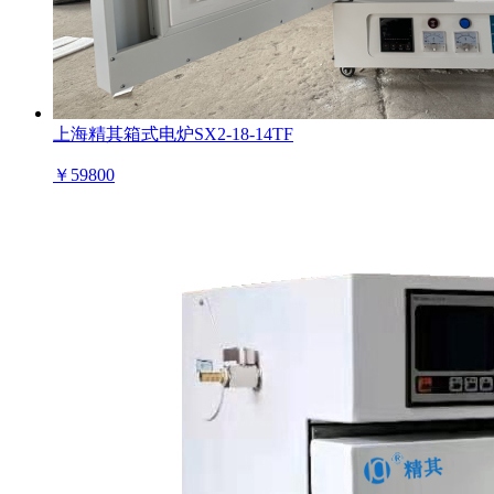
上海精其箱式电炉SX2-18-14TF
￥
59800