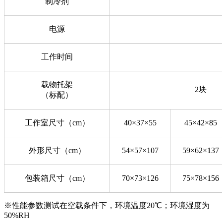
制冷剂
电源
工作时间
载物托架
2块
（标配）
工作室尺寸（cm）
40×37×55
45×42×85
外形尺寸（cm）
54×57×107
59×62×137
包装箱尺寸（cm）
70×73×126
75×78×156
※性能参数测试在空载条件下，环境温度20℃；环境湿度为
50%RH