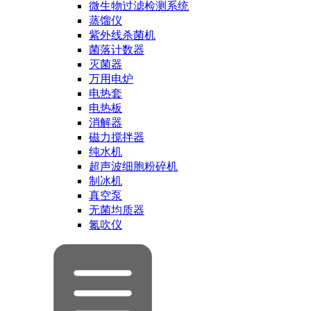
微生物过滤检测系统
蒸馏仪
紫外线杀菌机
菌落计数器
灭菌器
万用电炉
电热套
电热板
消解器
磁力搅拌器
纯水机
超声波细胞粉碎机
制冰机
真空泵
无菌均质器
氮吹仪