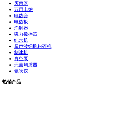
灭菌器
万用电炉
电热套
电热板
消解器
磁力搅拌器
纯水机
超声波细胞粉碎机
制冰机
真空泵
无菌均质器
氮吹仪
热销产品