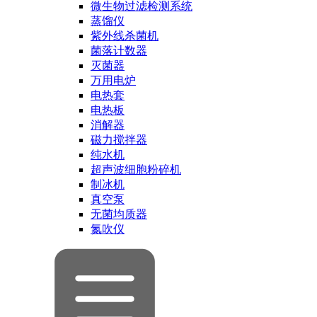
微生物过滤检测系统
蒸馏仪
紫外线杀菌机
菌落计数器
灭菌器
万用电炉
电热套
电热板
消解器
磁力搅拌器
纯水机
超声波细胞粉碎机
制冰机
真空泵
无菌均质器
氮吹仪