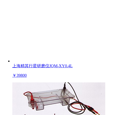
上海精其行星研磨仪JQM-XY0.4L
￥
39800