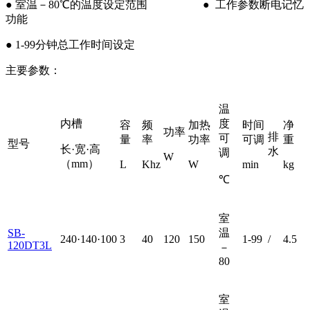
● 室温－80℃的温度设定范围 ● 工作参数断电记忆
功能
● 1-99分钟总工作时间设定
主要参数：
温
内槽
度
容
频
加热
时间
净
功率
排
可
量
率
功率
可调
重
型号
长·宽·高
水
调
W
（mm）
L
Khz
W
min
kg
℃
室
SB-
温
240·140·100
3
40
120
150
1-99
/
4.5
120DT3L
－
80
室