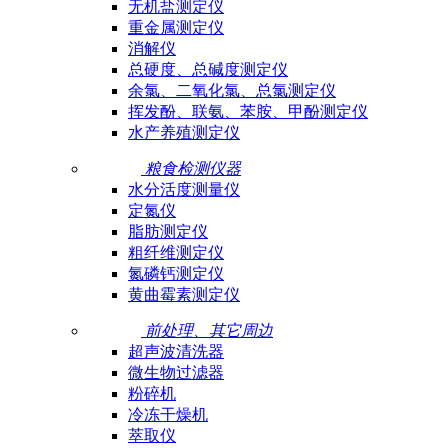
无机盐测定仪
重金属测定仪
消解仪
总硬度、总碱度测定仪
余氯、二氧化氯、总氯测定仪
挥发酚、联氨、苯胺、甲酚测定仪
水产养殖测定仪
粮食检测仪器
水分活度测量仪
定氮仪
脂肪测定仪
粗纤维测定仪
氮磷钙测定仪
黄曲霉素测定仪
前处理、其它周边
超声波清洗器
微生物过滤器
粉碎机
冷冻干燥机
萃取仪