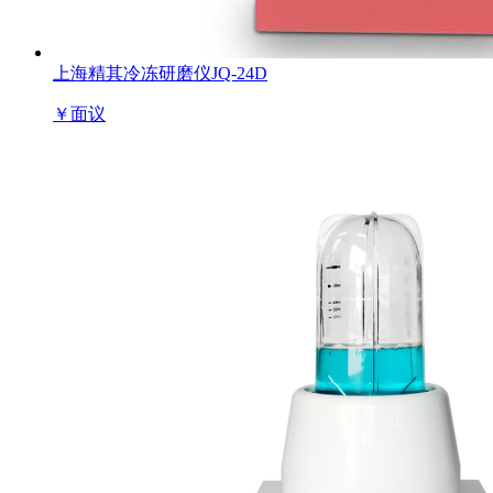
上海精其冷冻研磨仪JQ-24D
￥
面议