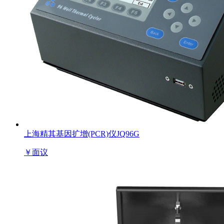
上海精其基因扩增(PCR)仪JQ96G
￥
面议