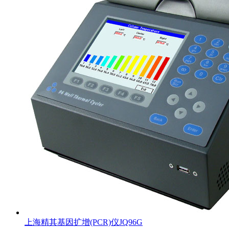
上海精其基因扩增(PCR)仪JQ96G