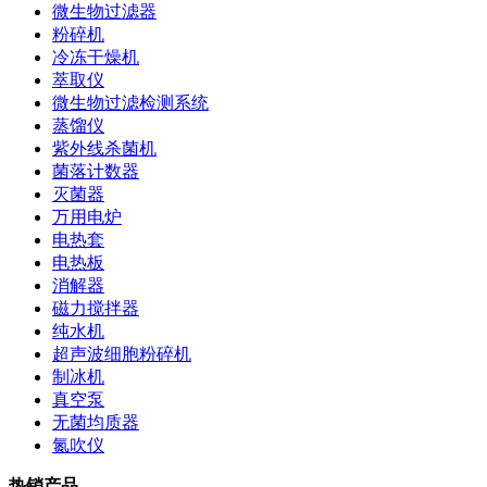
微生物过滤器
粉碎机
冷冻干燥机
萃取仪
微生物过滤检测系统
蒸馏仪
紫外线杀菌机
菌落计数器
灭菌器
万用电炉
电热套
电热板
消解器
磁力搅拌器
纯水机
超声波细胞粉碎机
制冰机
真空泵
无菌均质器
氮吹仪
热销产品