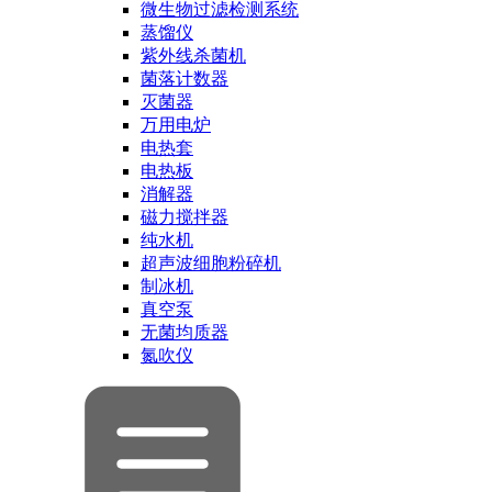
微生物过滤检测系统
蒸馏仪
紫外线杀菌机
菌落计数器
灭菌器
万用电炉
电热套
电热板
消解器
磁力搅拌器
纯水机
超声波细胞粉碎机
制冰机
真空泵
无菌均质器
氮吹仪