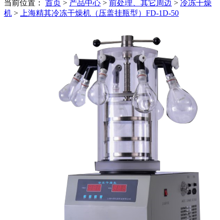
当前位置：
首页
>
产品中心
>
前处理、其它周边
>
冷冻干燥
机
>
上海精其冷冻干燥机（压盖挂瓶型）FD-1D-50