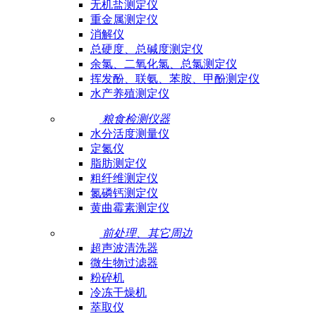
无机盐测定仪
重金属测定仪
消解仪
总硬度、总碱度测定仪
余氯、二氧化氯、总氯测定仪
挥发酚、联氨、苯胺、甲酚测定仪
水产养殖测定仪
粮食检测仪器
水分活度测量仪
定氮仪
脂肪测定仪
粗纤维测定仪
氮磷钙测定仪
黄曲霉素测定仪
前处理、其它周边
超声波清洗器
微生物过滤器
粉碎机
冷冻干燥机
萃取仪