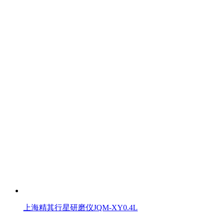
上海精其行星研磨仪JQM-XY0.4L