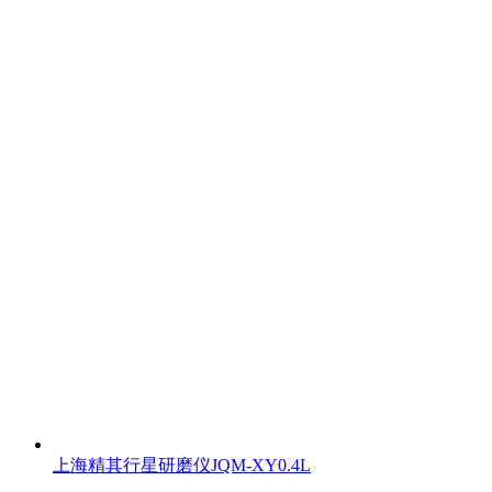
上海精其行星研磨仪JQM-XY0.4L