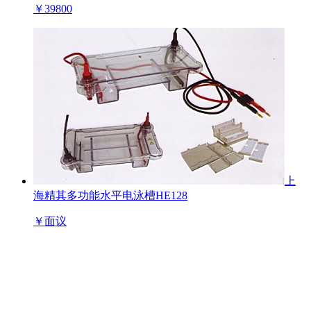
￥
39800
上
海精其多功能水平电泳槽HE128
￥
面议