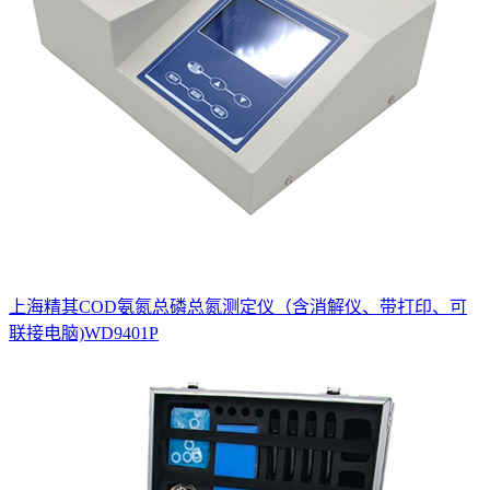
上海精其COD氨氮总磷总氮测定仪（含消解仪、带打印、可
联接电脑)WD9401P