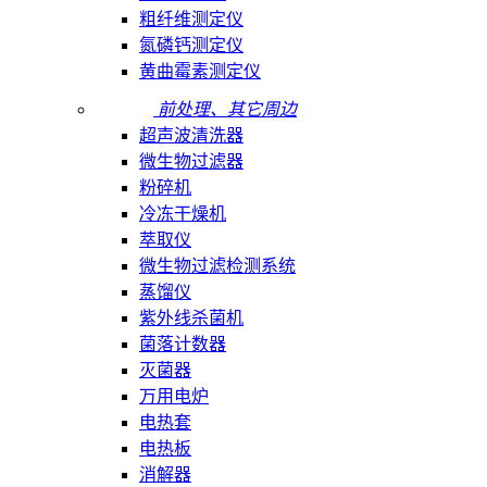
粗纤维测定仪
氮磷钙测定仪
黄曲霉素测定仪
前处理、其它周边
超声波清洗器
微生物过滤器
粉碎机
冷冻干燥机
萃取仪
微生物过滤检测系统
蒸馏仪
紫外线杀菌机
菌落计数器
灭菌器
万用电炉
电热套
电热板
消解器