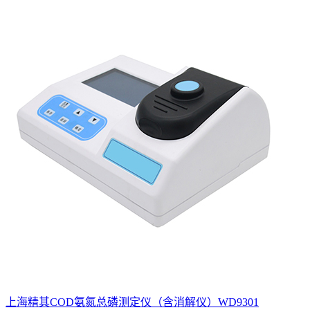
上海精其COD氨氮总磷测定仪（含消解仪）WD9301