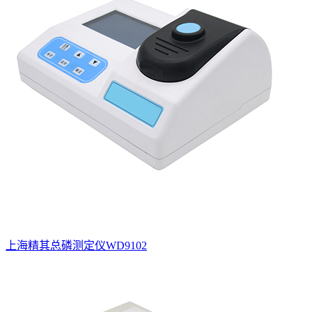
上海精其总磷测定仪WD9102