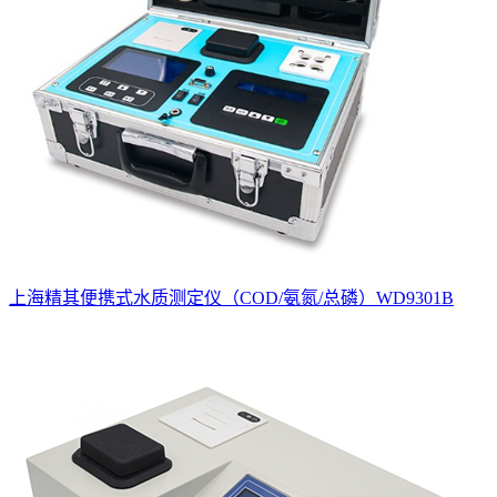
上海精其便携式水质测定仪（COD/氨氮/总磷）WD9301B