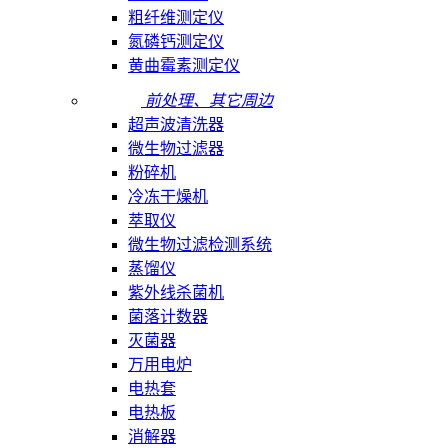
粗纤维测定仪
氮磷钙测定仪
黄曲霉素测定仪
前处理、其它周边
超声波清洗器
微生物过滤器
粉碎机
冷冻干燥机
萃取仪
微生物过滤检测系统
蒸馏仪
紫外线杀菌机
菌落计数器
灭菌器
万用电炉
电热套
电热板
消解器