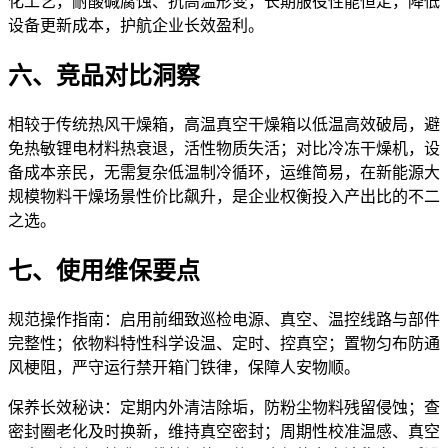
化工艺，耐酸碱腐蚀、抗高温形变，长期服役性能恒定，降低
设备更新成本，护航企业长效盈利。
六、竞品对比洞察
相较于传统热风干燥箱，高温真空干燥箱以低温高效破局，避
免热敏锂电材料热衰退，活性物质失活；对比冷冻干燥机，设
备成本亲民，无需复杂低温制冷循环，运维简易，在新能源大
规模物料干燥场景性价比飙升，是企业权衡投入产出比的不二
之选。
七、使用维保要点
规范操作指南：启用前细致巡检电源、真空、温控线路与部件
完整性；依物料特性科学设温、定时、控真空；置物匀布防通
风梗阻，严守运行禁开箱门铁律，保障人安物顺。
保养长效秘诀：定期内外清洁除垢，防粉尘物料残留侵蚀；查
密封圈老化及时换新，维持真空密封；周期性校准温感、真空