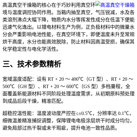
高温真空干燥箱的核心在于巧妙利用真空环
境与温度调控协同作用。当箱内抽至真空，气压锐减，水及各
类溶剂沸点大幅下降，物质内水分等挥发性成分在低温下便能
迅速气化逸出。以锂电材料生产为例，正负极材料中的微量水
分会严重影响电池性能，在真空环境下，即便温度未升至常规
烘干高度，水分也能高效脱除，防止材料因高温受损，确保其
化学稳定性与电化学活性。
三、技术参数精析
宽域温度适配：设有 RT + 20 ～ 400℃（GT 型）、RT + 20 ～
500℃（GH 型）、RT + 20 ～ 600℃（GS 型）多档量程，全
面覆盖新能源材料不同阶段处理温度需求，从初期原料预处理
到成品后段干燥，精准匹配。
超稳控温性能：温度波动度严控在≤±0.5℃，分辨率达 0.1℃，
细微温差精准捕捉调整，保障锂电电极涂层烘干时成分均匀，
避免局部过热干裂或未干瑕疵，提升电池一致性品质。