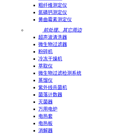
粗纤维测定仪
氮磷钙测定仪
黄曲霉素测定仪
前处理、其它周边
超声波清洗器
微生物过滤器
粉碎机
冷冻干燥机
萃取仪
微生物过滤检测系统
蒸馏仪
紫外线杀菌机
菌落计数器
灭菌器
万用电炉
电热套
电热板
消解器