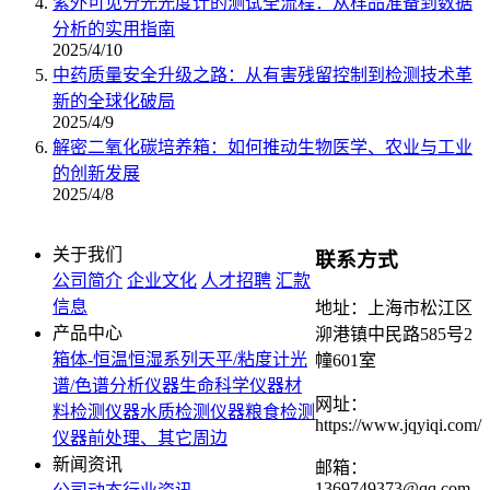
紫外可见分光光度计的测试全流程：从样品准备到数据
分析的实用指南
2025/4/10
中药质量安全升级之路：从有害残留控制到检测技术革
新的全球化破局
2025/4/9
解密二氧化碳培养箱：如何推动生物医学、农业与工业
的创新发展
2025/4/8
关于我们
联系方式
公司简介
企业文化
人才招聘
汇款
信息
地址：上海市松江区
产品中心
泖港镇中民路585号2
箱体-恒温恒湿系列
天平/粘度计
光
幢601室
谱/色谱分析仪器
生命科学仪器
材
网址：
料检测仪器
水质检测仪器
粮食检测
https://www.jqyiqi.com/
仪器
前处理、其它周边
新闻资讯
邮箱：
1369749373@qq.com