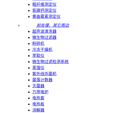
粗纤维测定仪
氮磷钙测定仪
黄曲霉素测定仪
前处理、其它周边
超声波清洗器
微生物过滤器
粉碎机
冷冻干燥机
萃取仪
微生物过滤检测系统
蒸馏仪
紫外线杀菌机
菌落计数器
灭菌器
万用电炉
电热套
电热板
消解器