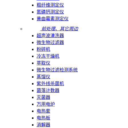
粗纤维测定仪
氮磷钙测定仪
黄曲霉素测定仪
前处理、其它周边
超声波清洗器
微生物过滤器
粉碎机
冷冻干燥机
萃取仪
微生物过滤检测系统
蒸馏仪
紫外线杀菌机
菌落计数器
灭菌器
万用电炉
电热套
电热板
消解器