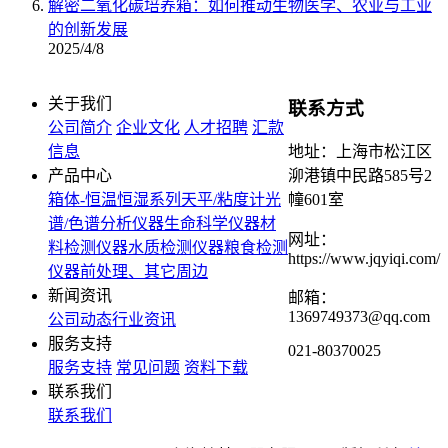
解密二氧化碳培养箱：如何推动生物医学、农业与工业
的创新发展
2025/4/8
关于我们
联系方式
公司简介
企业文化
人才招聘
汇款
信息
地址：上海市松江区
产品中心
泖港镇中民路585号2
箱体-恒温恒湿系列
天平/粘度计
光
幢601室
谱/色谱分析仪器
生命科学仪器
材
网址：
料检测仪器
水质检测仪器
粮食检测
https://www.jqyiqi.com/
仪器
前处理、其它周边
新闻资讯
邮箱：
1369749373@qq.com
公司动态
行业资讯
服务支持
021-80370025
服务支持
常见问题
资料下载
联系我们
联系我们